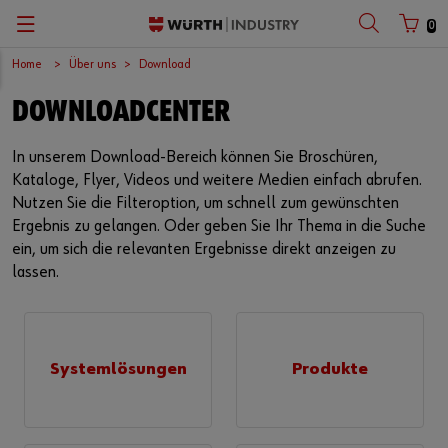
0
Home
Über uns
Download
Zurück
Zurück
Zurück
Zurück
Zurück
Zurück
Zurück
Zurück
Zurück
Zurück
DOWNLOADCENTER
mit Benutzername
mit Kundennummer
C-Teile-Management
Logistics.One
Verbindungselemente
Automotive
Engineering Service
Technische Qualitätssicherung
Kataloge
Unternehmen
Deutsch
In unserem Download-Bereich können Sie Broschüren,
Versorgungssicherheit
Final Meter
Arbeitsschutz
Baumaschinen
Kundenindividuelle Entwicklungsprojekte
Qualitäts- und Prozessmanagement
Europäisches Logistikzentrum
English
Kataloge, Flyer, Videos und weitere Medien einfach abrufen.
Benutzername
Nutzen Sie die Filteroption, um schnell zum gewünschten
Kanban-Systeme
Technisches Industriesortiment
Transportation
Wissensmanagement
Produkt- und Prozessfreigabe
Unternehmensstrategie
Ergebnis zu gelangen. Oder geben Sie Ihr Thema in die Suche
ein, um sich die relevanten Ergebnisse direkt anzeigen zu
Passwort
E-Business
Chemisch-technische Produkte
Erneuerbare Energien
Technische Anwendungsberatung
Lieferantenmanagement
Niederlassungen
lassen.
Lagermanagement
Elektrokleinteile
Landmaschinen
Technische Informationen & Tools
Prüflabor
International
Passwort vergessen
Ausgabeautomat / Materialwirtschaft
Werkzeuge
Maschinen- und Anlagenbau
Technischer Customer Service
Global Sourcing
Systemlösungen
Produkte
Anmeldedaten merken
Gefahrstoffmanagement
Baugruppen & Sortimente
Medizintechnik
Compliance
Login