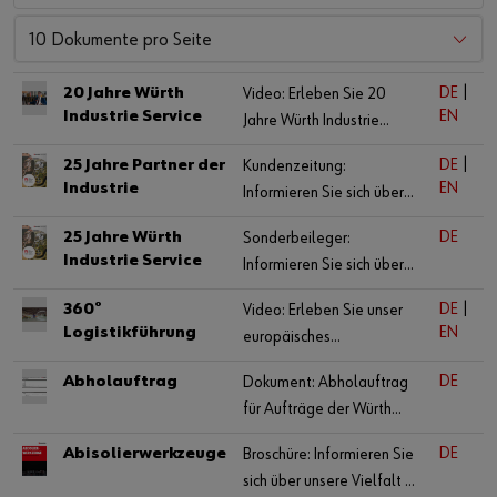
10 Dokumente pro Seite
Kontakt
20 Jahre Würth
DE
|
Video: Erleben Sie 20
Industrie Service
EN
Jahre Würth Industrie
Service mit allen wichtigen
25 Jahre Partner der
DE
|
Kundenzeitung:
Ereignissen aus der
Industrie
EN
Informieren Sie sich über
Vergangenheit.
unser Firmenjubiläum „25
25 Jahre Würth
DE
Sonderbeileger:
Jahre Würth Industrie
Industrie Service
Informieren Sie sich über
Service".
unser Firmenjubiläum „25
360°
DE
|
Video: Erleben Sie unser
Jahre Würth Industrie
Logistikführung
EN
europäisches
Service".
Logistikzentrum in einer
Abholauftrag
DE
Dokument: Abholauftrag
360°-Führung.
für Aufträge der Würth
Industrie Service direkt zum
Abisolierwerkzeuge
DE
Broschüre: Informieren Sie
Download.
sich über unsere Vielfalt an