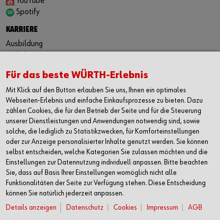
YouTube
Spotify
KARRIERE
Ausbildung
Praktikum
Duales Studium
Für das beste WÜRTH-Erlebnis
Festanstellung
Jobbörse
Mit Klick auf den Button erlauben Sie uns, Ihnen ein optimales
Webseiten-Erlebnis und einfache Einkaufsprozesse zu bieten. Dazu
KONTAKT
zählen Cookies, die für den Betrieb der Seite und für die Steuerung
Würth Industrie Service GmbH & Co. KG
unserer Dienstleistungen und Anwendungen notwendig sind, sowie
solche, die lediglich zu Statistikzwecken, für Komforteinstellungen
Industriepark Würth, Drillberg
oder zur Anzeige personalisierter Inhalte genutzt werden. Sie können
97980 Bad Mergentheim
selbst entscheiden, welche Kategorien Sie zulassen möchten und die
Deutschland
Einstellungen zur Datennutzung individuell anpassen. Bitte beachten
T +49 7931 91-0
Sie, dass auf Basis Ihrer Einstellungen womöglich nicht alle
F +49 7931 91-4000
Funktionalitäten der Seite zur Verfügung stehen. Diese Entscheidung
können Sie natürlich jederzeit anpassen.
info@wuerth-industrie.com
Details anzeigen
Datenschutz
Cookies
Impressum
AGB
Sie finden uns auch in einer unserer: