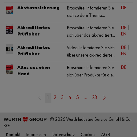
Abisolierwerkzeugen,
Absturzssicherung
DE
Broschüre: Informieren Sie
passend für jeden Einsatz.
sich zu dem Thema
Absturzsicherung für das
Akkreditiertes
DE
|
Broschüre: Informieren Sie
Handwerk
Prüflabor
EN
sich über das akkreditierte
Prüflabor der Würth
Akkreditiertes
DE
|
Video: Informieren Sie sich
Industrie Service.
Prüflabor
EN
über unsere akkreditierte
Prüfstelle für über 50
Alles aus einer
DE
Broschüre: Informieren Sie
normgerechte Verfahren.
Hand
sich über Produkte für die
Lebensmittel-, Pharma-,
Kosmetik- und
Gesundheitsbranche.
1
2
3
4
5
…
23
© 2026 Würth Industrie Service GmbH & Co.
KG
Kontakt
Impressum
Datenschutz
Cookies
AGB