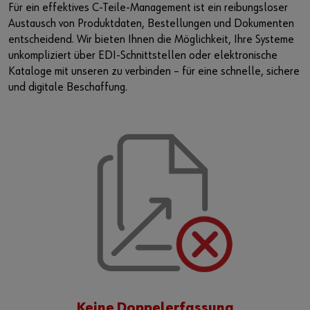
Lieferantenintegration
Arbeitsplatzsysteme
Schiffs- und Bootsbauindustrie
Nachhaltigkeit
Für ein effektives C-Teile-Management ist ein reibungsloser
Austausch von Produktdaten, Bestellungen und Dokumenten
Vor Ort einkaufen
Fahrzeugeinrichtung
Luft- und Raumfahrt
Events & Messen
oder
entscheidend. Wir bieten Ihnen die Möglichkeit, Ihre Systeme
unkompliziert über EDI-Schnittstellen oder elektronische
Kataloge mit unseren zu verbinden – für eine schnelle, sichere
Referenzen
Sonder- und Zeichnungsteile
Küchen- und Möbelindustrie
Engagement
Sie möchten sich im Online-Shop registrieren?
und digitale Beschaffung.
In nur drei Schritten können Sie sich registrieren und alle
Beratung
Produktserie W.TEC®
Fertighausbau
Ausstellung Führungskultur
Funktionen des Online-Shops nutzen.
Presse
Verkauf nur an Gewerbetreibende
Podcast
Jetzt Registrieren
Interaktive Besuchsplattform
Start-Ups
Download
Newsletter
Keine Doppelerfassung