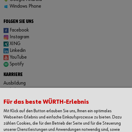
Windows Phone
FOLGEN SIE UNS
Facebook
Instagram
XING
Linkedin
YouTube
Spotify
KARRIERE
Ausbildung
Praktikum
Duales Studium
Für das beste WÜRTH-Erlebnis
Festanstellung
Jobbörse
Mit Klick auf den Button erlauben Sie uns, Ihnen ein optimales
Webseiten-Erlebnis und einfache Einkaufsprozesse zu bieten. Dazu
KONTAKT
zählen Cookies, die für den Betrieb der Seite und für die Steuerung
Würth Industrie Service GmbH & Co. KG
unserer Dienstleistungen und Anwendungen notwendig sind, sowie