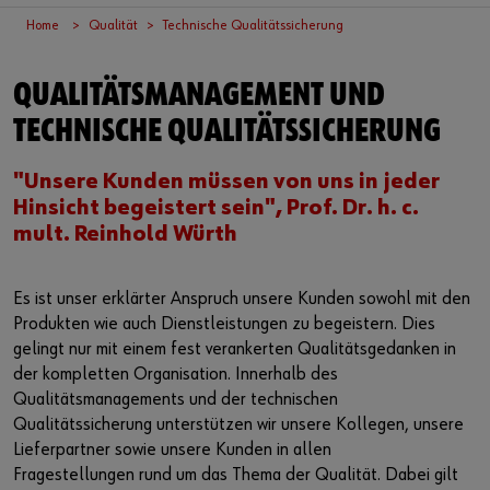
Lieferantenintegration
Arbeitsplatzsysteme
Schiffs- und Bootsbauindustrie
Nachhaltigkeit
Home
Qualität
Technische Qualitätssicherung
Vor Ort einkaufen
Fahrzeugeinrichtung
Luft- und Raumfahrt
Events & Messen
oder
QUALITÄTSMANAGEMENT UND
Referenzen
Sonder- und Zeichnungsteile
Küchen- und Möbelindustrie
Engagement
Sie möchten sich im Online-Shop registrieren?
TECHNISCHE QUALITÄTSSICHERUNG
In nur drei Schritten können Sie sich registrieren und alle
Beratung
Produktserie W.TEC®
Fertighausbau
Ausstellung Führungskultur
"Unsere Kunden müssen von uns in jeder
Funktionen des Online-Shops nutzen.
Hinsicht begeistert sein", Prof. Dr. h. c.
Presse
Verkauf nur an Gewerbetreibende
mult. Reinhold Würth
Podcast
Jetzt Registrieren
Es ist unser erklärter Anspruch unsere Kunden sowohl mit den
Interaktive Besuchsplattform
Produkten wie auch Dienstleistungen zu begeistern. Dies
gelingt nur mit einem fest verankerten Qualitätsgedanken in
der kompletten Organisation. Innerhalb des
Start-Ups
Qualitätsmanagements und der technischen
Qualitätssicherung unterstützen wir unsere Kollegen, unsere
Download
Lieferpartner sowie unsere Kunden in allen
Fragestellungen rund um das Thema der Qualität. Dabei gilt
Newsletter