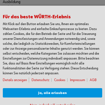
Ausbildung
Praktikum
Duales Studium
Für das beste WÜRTH-Erlebnis
Festanstellung
Jobbörse
Mit Klick auf den Button erlauben Sie uns, Ihnen ein optimales
Webseiten-Erlebnis und einfache Einkaufsprozesse zu bieten. Dazu
KONTAKT
zählen Cookies, die für den Betrieb der Seite und für die Steuerung
Würth Industrie Service GmbH & Co. KG
unserer Dienstleistungen und Anwendungen notwendig sind, sowie
solche, die lediglich zu Statistikzwecken, für Komforteinstellungen
Industriepark Würth, Drillberg
oder zur Anzeige personalisierter Inhalte genutzt werden. Sie können
97980 Bad Mergentheim
selbst entscheiden, welche Kategorien Sie zulassen möchten und die
Deutschland
Einstellungen zur Datennutzung individuell anpassen. Bitte beachten
T +49 7931 91-0
Sie, dass auf Basis Ihrer Einstellungen womöglich nicht alle
F +49 7931 91-4000
Funktionalitäten der Seite zur Verfügung stehen. Diese Entscheidung
können Sie natürlich jederzeit anpassen.
info@wuerth-industrie.com
Details anzeigen
Datenschutz
Cookies
Impressum
AGB
Sie finden uns auch in einer unserer:
13 nationalen Niederlassungen sowie 4 Betriebsstätten und in
Ja, alle erlauben
Gesellschaften in über 40 Ländern.