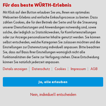
Für das beste WÜRTH-Erlebnis
Mit Klick auf den Button erlauben Sie uns, Ihnen ein optimales
Webseiten-Erlebnis und einfache Einkaufsprozesse zu bieten. Dazu
zählen Cookies, die für den Betrieb der Seite und für die Steuerung
Episode 18: Smart Workplace – Wie sieht der
unserer Dienstleistungen und Anwendungen notwendig sind, sowie
Montageplatz der Zukunft aus?
solche, die lediglich zu Statistikzwecken, für Komforteinstellungen
Matthias Mayer, Leiter Division Innovative Workplace Solutions
oder zur Anzeige personalisierter Inhalte genutzt werden. Sie können
bei Würth Industrie Service, und Stefan Reuss,
selbst entscheiden, welche Kategorien Sie zulassen möchten und die
Einstellungen zur Datennutzung individuell anpassen. Bitte beachten
Geschäftsführer IT und Digital Solutions der Würth Industrie
Sie, dass auf Basis Ihrer Einstellungen womöglich nicht alle
Service, sprechen in unserem Podcast über den Montageplatz
Funktionalitäten der Seite zur Verfügung stehen. Diese Entscheidung
der Zukunft, den Smart Workplace.
können Sie natürlich jederzeit anpassen.
Podcast-Länge: 21 min
Details anzeigen
Datenschutz
Cookies
Impressum
AGB
Ja, alle erlauben
Nein, individuell entscheiden