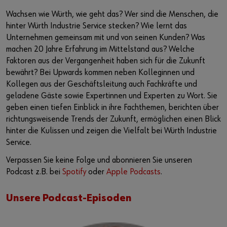
Lieferantenintegration
Arbeitsplatzsysteme
Schiffs- und Bootsbauindustrie
Nachhaltigkeit
Wachsen wie Würth, wie geht das? Wer sind die Menschen, die
hinter Würth Industrie Service stecken? Wie lernt das
Vor Ort einkaufen
Fahrzeugeinrichtung
Luft- und Raumfahrt
Events & Messen
oder
Unternehmen gemeinsam mit und von seinen Kunden? Was
machen 20 Jahre Erfahrung im Mittelstand aus? Welche
Referenzen
Sonder- und Zeichnungsteile
Küchen- und Möbelindustrie
Engagement
Sie möchten sich im Online-Shop registrieren?
Faktoren aus der Vergangenheit haben sich für die Zukunft
bewährt? Bei Upwards kommen neben Kolleginnen und
In nur drei Schritten können Sie sich registrieren und alle
Beratung
Produktserie W.TEC®
Fertighausbau
Ausstellung Führungskultur
Kollegen aus der Geschäftsleitung auch Fachkräfte und
Funktionen des Online-Shops nutzen.
geladene Gäste sowie Expertinnen und Experten zu Wort. Sie
Presse
Verkauf nur an Gewerbetreibende
geben einen tiefen Einblick in ihre Fachthemen, berichten über
richtungsweisende Trends der Zukunft, ermöglichen einen Blick
Podcast
Jetzt Registrieren
hinter die Kulissen und zeigen die Vielfalt bei Würth Industrie
Service.
Interaktive Besuchsplattform
Verpassen Sie keine Folge und abonnieren Sie unseren
Podcast z.B. bei
Spotify
oder
Apple Podcasts
.
Start-Ups
Unsere Podcast-Episoden
Download
Newsletter