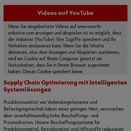
Lieferantenintegration
Arbeitsplatzsysteme
Schiffs- und Bootsbauindustrie
Nachhaltigkeit
Videos auf YouTube
Vor Ort einkaufen
Fahrzeugeinrichtung
Luft- und Raumfahrt
Events & Messen
oder
Wenn Sie eingebettete Videos auf www.wuerth-
Referenzen
Sonder- und Zeichnungsteile
Küchen- und Möbelindustrie
Engagement
Sie möchten sich im Online-Shop registrieren?
industrie.com anzeigen und abspielen ist es möglich, dass
der Anbieter (YouTube) Ihre Zugriffe speichern und Ihr
In nur drei Schritten können Sie sich registrieren und alle
Beratung
Produktserie W.TEC®
Fertighausbau
Ausstellung Führungskultur
Verhalten analysieren kann. Wenn Sie die Inhalte
Funktionen des Online-Shops nutzen.
aktivieren, also dem Anzeigen und Abspielen zustimmen,
Presse
wird ein Cookie auf Ihrem Computer gesetzt um
Verkauf nur an Gewerbetreibende
festzuhalten, dass Sie in Ihrem Browser zugestimmt
haben. Dieses Cookie speichert keine
Podcast
Jetzt Registrieren
personenbezogenen Daten.
Supply Chain Optimierung mit intelligenten
Interaktive Besuchsplattform
Weitere Informationen finden Sie in unserer
Systemlösungen
Datenschutzerklärung
und auf der
Cookie-Seite
.
Start-Ups
Produktionsmittel wie Verbindungelemente und
Inhalte aktivieren
Befestigungstechnik haben einen geringen Wert, verursachen
Download
aber unverhältnismäßig hohe Beschaffungs- und
Alternativ können Sie auch diesen Link verwenden, um das
Prozesskosten. Unsere Beschaffungssysteme für
Video direkt auf der Plattform des Anbieters aufzurufen:
Newsletter
Produktionsmittel, Betriebsmittel und Hilfsstoffe reduzieren