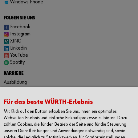
Windows Phone
FOLGEN SIE UNS
Facebook
Instagram
XING
Linkedin
YouTube
Spotify
KARRIERE
Ausbildung
Praktikum
Duales Studium
Für das beste WÜRTH-Erlebnis
Festanstellung
Jobbörse
Mit Klick auf den Button erlauben Sie uns, Ihnen ein optimales
Webseiten-Erlebnis und einfache Einkaufsprozesse zu bieten. Dazu
KONTAKT
zählen Cookies, die für den Betrieb der Seite und für die Steuerung
Würth Industrie Service GmbH & Co. KG
unserer Dienstleistungen und Anwendungen notwendig sind, sowie
solche, die lediglich zu Statistikzwecken, für Komforteinstellungen
Industriepark Würth, Drillberg