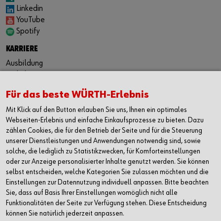
Linkedin
YouTube
Spotify
KARRIERE
Ausbildung
Praktikum
Duales Studium
Für das beste WÜRTH-Erlebnis
Festanstellung
Jobbörse
Mit Klick auf den Button erlauben Sie uns, Ihnen ein optimales
Webseiten-Erlebnis und einfache Einkaufsprozesse zu bieten. Dazu
KONTAKT
zählen Cookies, die für den Betrieb der Seite und für die Steuerung
Würth Industrie Service GmbH & Co. KG
unserer Dienstleistungen und Anwendungen notwendig sind, sowie
solche, die lediglich zu Statistikzwecken, für Komforteinstellungen
Industriepark Würth, Drillberg
oder zur Anzeige personalisierter Inhalte genutzt werden. Sie können
97980 Bad Mergentheim
selbst entscheiden, welche Kategorien Sie zulassen möchten und die
Deutschland
Einstellungen zur Datennutzung individuell anpassen. Bitte beachten
T +49 7931 91-0
Sie, dass auf Basis Ihrer Einstellungen womöglich nicht alle
F +49 7931 91-4000
Funktionalitäten der Seite zur Verfügung stehen. Diese Entscheidung
können Sie natürlich jederzeit anpassen.
info@wuerth-industrie.com