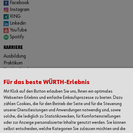
Facebook
Instagram
XING
Linkedin
YouTube
Spotify
KARRIERE
Ausbildung
Praktikum
Duales Studium
Festanstellung
Für das beste WÜRTH-Erlebnis
Jobbörse
Mit Klick auf den Button erlauben Sie uns, Ihnen ein optimales
KONTAKT
Webseiten-Erlebnis und einfache Einkaufsprozesse zu bieten. Dazu
Würth Industrie Service GmbH & Co. KG
zählen Cookies, die für den Betrieb der Seite und für die Steuerung
Industriepark Würth, Drillberg
unserer Dienstleistungen und Anwendungen notwendig sind, sowie
97980 Bad Mergentheim
solche, die lediglich zu Statistikzwecken, für Komforteinstellungen
oder zur Anzeige personalisierter Inhalte genutzt werden. Sie können
Deutschland
selbst entscheiden, welche Kategorien Sie zulassen möchten und die