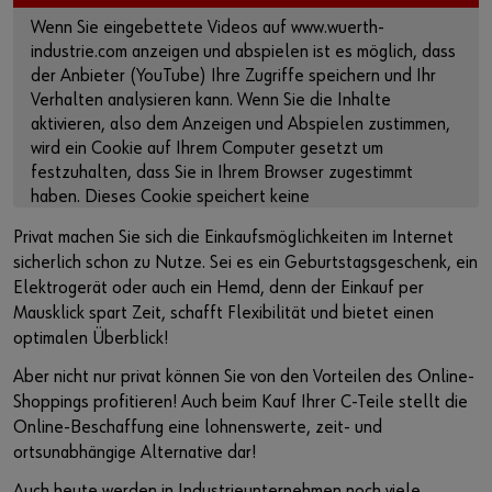
Lieferantenintegration
Arbeitsplatzsysteme
Schiffs- und Bootsbauindustrie
Nachhaltigkeit
Wenn Sie eingebettete Videos auf www.wuerth-
industrie.com anzeigen und abspielen ist es möglich, dass
Vor Ort einkaufen
Fahrzeugeinrichtung
Luft- und Raumfahrt
Events & Messen
oder
der Anbieter (YouTube) Ihre Zugriffe speichern und Ihr
Verhalten analysieren kann. Wenn Sie die Inhalte
Referenzen
Sonder- und Zeichnungsteile
Küchen- und Möbelindustrie
Engagement
Sie möchten sich im Online-Shop registrieren?
aktivieren, also dem Anzeigen und Abspielen zustimmen,
wird ein Cookie auf Ihrem Computer gesetzt um
In nur drei Schritten können Sie sich registrieren und alle
Beratung
Produktserie W.TEC®
Fertighausbau
Ausstellung Führungskultur
festzuhalten, dass Sie in Ihrem Browser zugestimmt
Funktionen des Online-Shops nutzen.
haben. Dieses Cookie speichert keine
Presse
personenbezogenen Daten.
Verkauf nur an Gewerbetreibende
Privat machen Sie sich die Einkaufsmöglichkeiten im Internet
Weitere Informationen finden Sie in unserer
sicherlich schon zu Nutze. Sei es ein Geburtstagsgeschenk, ein
Podcast
Jetzt Registrieren
Datenschutzerklärung
und auf der
Cookie-Seite
.
Elektrogerät oder auch ein Hemd, denn der Einkauf per
Mausklick spart Zeit, schafft Flexibilität und bietet einen
Interaktive Besuchsplattform
Inhalte aktivieren
optimalen Überblick!
Aber nicht nur privat können Sie von den Vorteilen des Online-
Start-Ups
Alternativ können Sie auch diesen Link verwenden, um das
Shoppings profitieren! Auch beim Kauf Ihrer C-Teile stellt die
Video direkt auf der Plattform des Anbieters aufzurufen:
Online-Beschaffung eine lohnenswerte, zeit- und
Download
https://youtu.be/93o_kWw4bGg
ortsunabhängige Alternative dar!
Newsletter
Auch heute werden in Industrieunternehmen noch viele