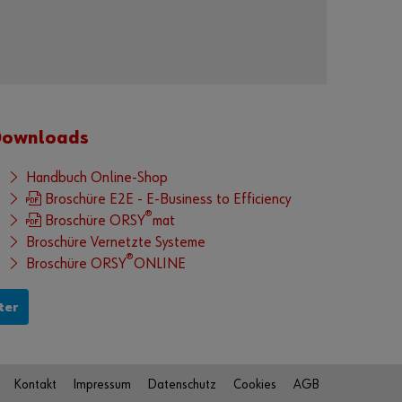
s
t
r
i
e
r
Downloads
e
n
Handbuch Online-Shop
u
Broschüre E2E - E-Business to Efficiency
n
®
Broschüre ORSY
mat
d
Broschüre Vernetzte Systeme
a
®
Broschüre ORSY
ONLINE
l
l
e
ter
F
u
n
Kontakt
Impressum
Datenschutz
Cookies
AGB
k