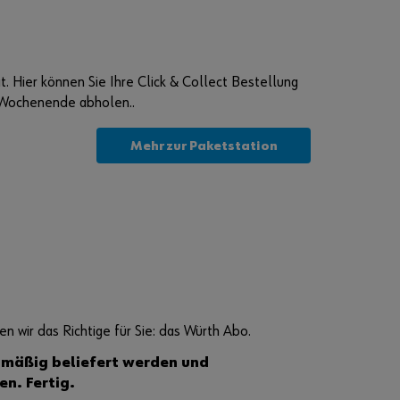
e
r
e
n
?
t. Hier können Sie Ihre Click & Collect Bestellung
I
 Wochenende abholen..
n
n
Mehr zur Paketstation
u
r
d
r
e
i
S
c
h
 wir das Richtige für Sie: das Würth Abo.
r
lmäßig beliefert werden und
i
n. Fertig.
t