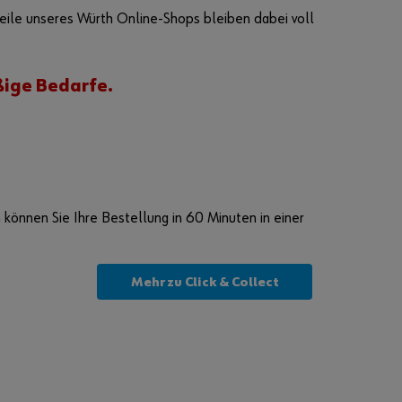
s
teile unseres Würth Online-Shops bleiben dabei voll
i
c
h
i
ßige Bedarfe.
m
O
n
l
i
n
e
-
S
können Sie Ihre Bestellung in 60 Minuten in einer
h
o
p
r
Mehr zu Click & Collect
e
g
i
s
t
r
i