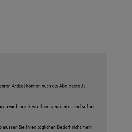
t
e
n
k
ö
n
n
e
n
S
i
e
s
baren Artikel können auch als Abo bestellt
i
c
h
ginn wird Ihre Bestellung bearbeitet und sofort
r
e
g
o müssen Sie Ihren täglichen Bedarf nicht mehr
i