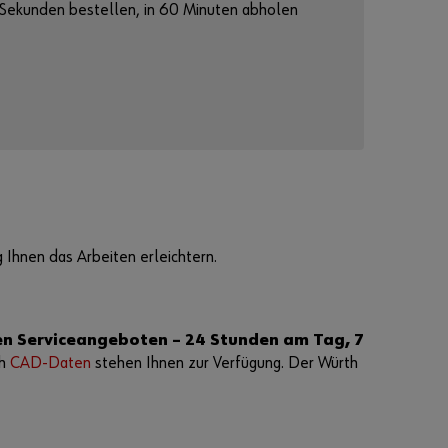
n
 Sekunden bestellen, in 60 Minuten abholen
Anmeldedaten
merken
Login
oder
Ihnen das Arbeiten erleichtern.
S
i
e
m
n Serviceangeboten – 24 Stunden am Tag, 7
ö
ch
CAD-Daten
stehen Ihnen zur Verfügung. Der Würth
c
h
t
e
n