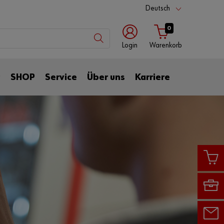
Deutsch
0
Login
Warenkorb
mit
mit
t
SHOP
Service
Über uns
Karriere
Benutzername
Kundennummer
Kundennummer
Partnernummer
Passwort