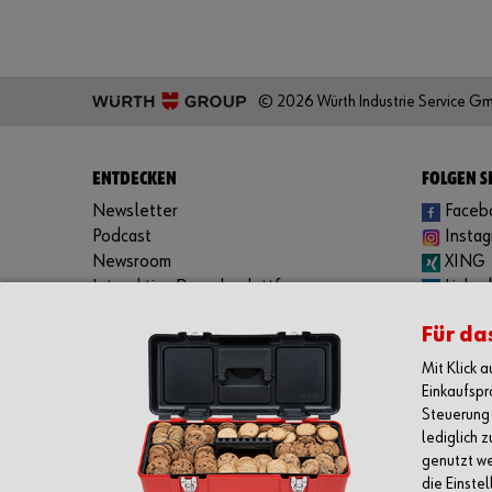
© 2026 Würth Industrie Service G
ENTDECKEN
FOLGEN S
Newsletter
Faceb
Podcast
Insta
Newsroom
XING
Interaktive Besuchsplattform
Linked
Downloads
YouTu
Für da
Würth App:
Spotif
Apple iOS
Mit Klick 
Google Android
Einkaufspr
Windows Phone
Steuerung 
lediglich 
genutzt we
die Einste