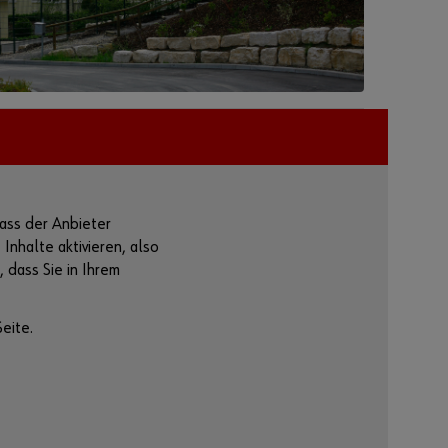
n
Anmeldedaten
merken
Login
oder
ass der Anbieter
Inhalte aktivieren, also
 dass Sie in Ihrem
S
i
e
eite.
m
ö
c
h
t
e
n