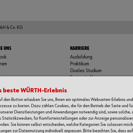
mbH & Co. KG
IE UNS
KARRIERE
ook
Ausbildung
gram
Praktikum
Duales Studium
in
Festanstellung
be
Jobbörse
s beste WÜRTH-Erlebnis
y
auf den Button erlauben Sie uns, Ihnen ein optimales Webseiten-Erlebnis un
ozesse zu bieten. Dazu zählen Cookies, die für den Betrieb der Seite und fü
unserer Dienstleistungen und Anwendungen notwendig sind, sowie solche, 
zu Statistikzwecken, für Komforteinstellungen oder zur Anzeige personalisier
rden. Sie können selbst entscheiden, welche Kategorien Sie zulassen möc
llungen zur Datennutzung individuell anpassen. Bitte beachten Sie, dass auf 