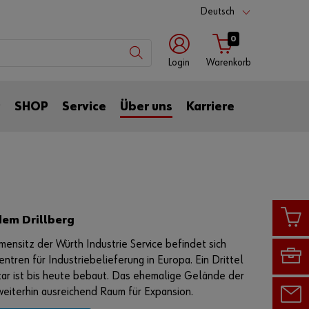
Deutsch
0
Login
Warenkorb
mit
mit
t
SHOP
Service
Über uns
Karriere
Benutzername
Kundennummer
Kundennummer
dem Drillberg
Partnernummer
mensitz der Würth Industrie Service befindet sich
ntren für Industriebelieferung in Europa. Ein Drittel
ar ist bis heute bebaut. Das ehemalige Gelände der
Passwort
eiterhin ausreichend Raum für Expansion.