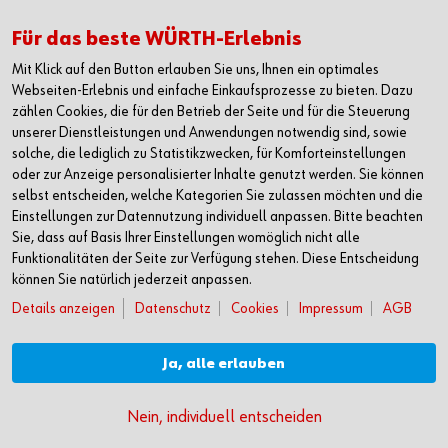
Duales Studium
Für das beste WÜRTH-Erlebnis
Festanstellung
Jobbörse
Mit Klick auf den Button erlauben Sie uns, Ihnen ein optimales
Webseiten-Erlebnis und einfache Einkaufsprozesse zu bieten. Dazu
KONTAKT
zählen Cookies, die für den Betrieb der Seite und für die Steuerung
Würth Industrie Service GmbH & Co. KG
unserer Dienstleistungen und Anwendungen notwendig sind, sowie
solche, die lediglich zu Statistikzwecken, für Komforteinstellungen
Industriepark Würth, Drillberg
oder zur Anzeige personalisierter Inhalte genutzt werden. Sie können
97980 Bad Mergentheim
selbst entscheiden, welche Kategorien Sie zulassen möchten und die
Deutschland
Einstellungen zur Datennutzung individuell anpassen. Bitte beachten
T +49 7931 91-0
Sie, dass auf Basis Ihrer Einstellungen womöglich nicht alle
Funktionalitäten der Seite zur Verfügung stehen. Diese Entscheidung
F +49 7931 91-4000
können Sie natürlich jederzeit anpassen.
info@wuerth-industrie.com
Details anzeigen
Datenschutz
Cookies
Impressum
AGB
Sie finden uns auch in einer unserer:
13 nationalen Niederlassungen sowie 4 Betriebsstätten und in
Ja, alle erlauben
Gesellschaften in über 40 Ländern.
Nein, individuell entscheiden