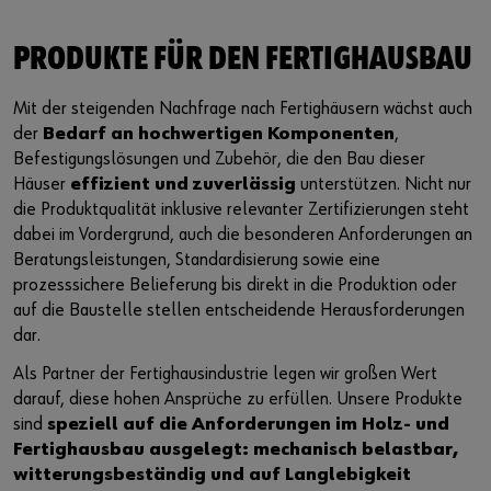
Lieferantenintegration
Arbeitsplatzsysteme
Schiffs- und Bootsbauindustrie
Nachhaltigkeit
PRODUKTE FÜR DEN FERTIGHAUSBAU
Vor Ort einkaufen
Fahrzeugeinrichtung
Luft- und Raumfahrt
Events & Messen
oder
Mit der steigenden Nachfrage nach Fertighäusern wächst auch
Referenzen
Sonder- und Zeichnungsteile
Küchen- und Möbelindustrie
Engagement
Sie möchten sich im Online-Shop registrieren?
der
Bedarf an hochwertigen Komponenten
,
Befestigungslösungen und Zubehör, die den Bau dieser
In nur drei Schritten können Sie sich registrieren und alle
Beratung
Produktserie W.TEC®
Fertighausbau
Ausstellung Führungskultur
Häuser
effizient und zuverlässig
unterstützen. Nicht nur
Funktionen des Online-Shops nutzen.
die Produktqualität inklusive relevanter Zertifizierungen steht
Presse
Verkauf nur an Gewerbetreibende
dabei im Vordergrund, auch die besonderen Anforderungen an
Beratungsleistungen, Standardisierung sowie eine
Podcast
Jetzt Registrieren
prozesssichere Belieferung bis direkt in die Produktion oder
auf die Baustelle stellen entscheidende Herausforderungen
Interaktive Besuchsplattform
dar.
Als Partner der Fertighausindustrie legen wir großen Wert
Start-Ups
darauf, diese hohen Ansprüche zu erfüllen. Unsere Produkte
sind
speziell auf die Anforderungen im Holz- und
Download
Fertighausbau ausgelegt
: mechanisch belastbar,
witterungsbeständig und auf Langlebigkeit
Newsletter