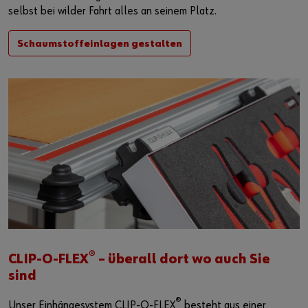
selbst bei wilder Fahrt alles an seinem Platz.
Schaumstoffeinlagen gestalten
®
CLIP-O-FLEX
– überall dort wo auch Sie
sind
®
Unser Einhängesystem CLIP-O-FLEX
besteht aus einer