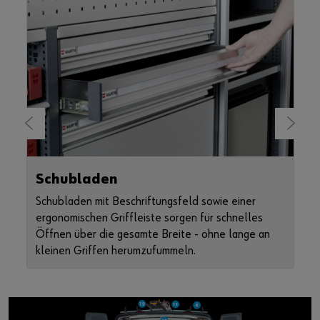
Datenschutzerklärung
und auf der
Cookie-Seite
.
Inhalte aktivieren
Alternativ können Sie auch diesen Link verwenden, um das
Video direkt auf der Plattform des Anbieters aufzurufen:
https://youtu.be/v=v31n8ZWxMSw&t
Schubladen
Schubladen mit Beschriftungsfeld sowie einer
e
ergonomischen Griffleiste sorgen für schnelles
ne
Öffnen über die gesamte Breite - ohne lange an
d
kleinen Griffen herumzufummeln.
P