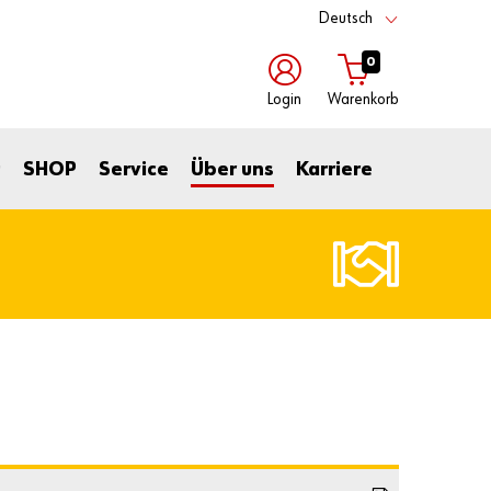
Deutsch
0
Login
Warenkorb
mit
mit
t
SHOP
Service
Über uns
Karriere
Benutzername
Kundennummer
Kundennummer
Partnernummer
Passwort