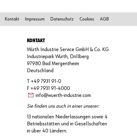
s
i
c
h
Kontakt
Impressum
Datenschutz
Cookies
AGB
i
m
O
KONTAKT
n
l
Würth Industrie Service GmbH & Co. KG
i
Industriepark Würth, Drillberg
n
e
97980 Bad Mergentheim
-
Deutschland
S
h
T +49 7931 91-0
o
F +49 7931 91-4000
p
info@wuerth-industrie.com
r
e
Sie finden uns auch in einer unserer:
g
i
13 nationalen Niederlassungen sowie 4
s
t
Betriebsstätten und in Gesellschaften
r
in über 40 Ländern.
i