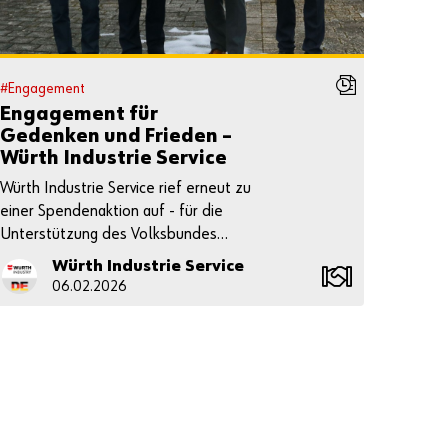
n
Anmeldedaten
merken
#Engagement
Login
Engagement für
Gedenken und Frieden –
Würth Industrie Service
spendet 2.200 Euro
Würth Industrie Service rief erneut zu
oder
einer Spendenaktion auf - für die
Unterstützung des Volksbundes
Deutsche Kriegsgräberfürsorge e. V.
Würth Industrie Service
S
06.02.2026
i
e
m
ö
c
h
t
e
n