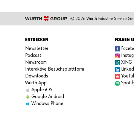
© 2026 Würth Industrie Service G
ENTDECKEN
FOLGEN S
Newsletter
Faceb
Podcast
Insta
Newsroom
XING
Interaktive Besuchsplattform
Linked
Downloads
YouTu
Würth App:
Spotif
Apple iOS
Google Android
Windows Phone