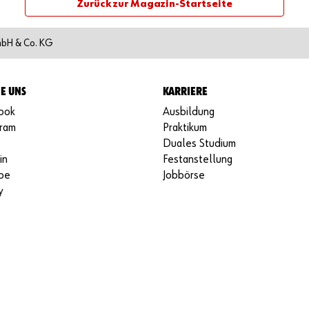
Zurück zur Magazin-Startseite
mbH & Co. KG
IE UNS
KARRIERE
ook
Ausbildung
gram
Praktikum
Duales Studium
in
Festanstellung
be
Jobbörse
y