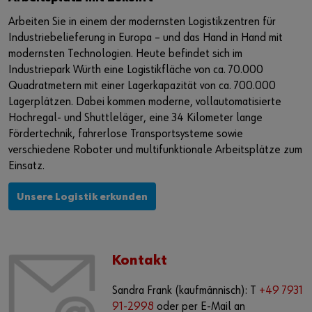
Weitere Informationen finden Sie in unserer
Arbeiten Sie in einem der modernsten Logistikzentren für
Datenschutzerklärung
und auf der
Cookie-Seite
.
Industriebelieferung in Europa – und das Hand in Hand mit
modernsten Technologien. Heute befindet sich im
Inhalte aktivieren
Industriepark Würth eine Logistikfläche von ca. 70.000
Quadratmetern mit einer Lagerkapazität von ca. 700.000
Alternativ können Sie auch diesen Link verwenden, um das
Lagerplätzen. Dabei kommen moderne, vollautomatisierte
Video direkt auf der Plattform des Anbieters aufzurufen:
Hochregal- und Shuttleläger, eine 34 Kilometer lange
https://youtu.be/y3yig_iGmB8
Fördertechnik, fahrerlose Transportsysteme sowie
verschiedene Roboter und multifunktionale Arbeitsplätze zum
Einsatz.
Unsere Logistik erkunden
Kontakt
Sandra Frank (kaufmännisch): T
+49 7931
91-2998
oder per E-Mail an