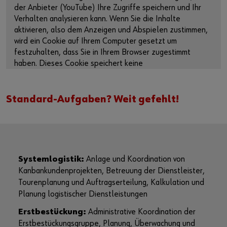
der Anbieter (YouTube) Ihre Zugriffe speichern und Ihr
Verhalten analysieren kann. Wenn Sie die Inhalte
aktivieren, also dem Anzeigen und Abspielen zustimmen,
wird ein Cookie auf Ihrem Computer gesetzt um
festzuhalten, dass Sie in Ihrem Browser zugestimmt
haben. Dieses Cookie speichert keine
personenbezogenen Daten.
Weitere Informationen finden Sie in unserer
Standard-Aufgaben? Weit gefehlt!
Datenschutzerklärung
und auf der
Cookie-Seite
.
Inhalte aktivieren
Alternativ können Sie auch diesen Link verwenden, um das
Systemlogistik:
Anlage und Koordination von
Video direkt auf der Plattform des Anbieters aufzurufen:
Kanbankundenprojekten, Betreuung der Dienstleister,
https://youtu.be/7AE2DYoyQug
Tourenplanung und Auftragserteilung, Kalkulation und
Planung logistischer Dienstleistungen
Erstbestückung:
Administrative Koordination der
Erstbestückungsgruppe, Planung, Überwachung und