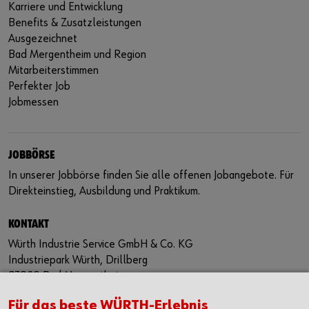
Karriere und Entwicklung
Benefits & Zusatzleistungen
Ausgezeichnet
Bad Mergentheim und Region
Mitarbeiterstimmen
Perfekter Job
Jobmessen
JOBBÖRSE
In unserer
Jobbörse
finden Sie alle offenen Jobangebote. Für
Direkteinstieg, Ausbildung und Praktikum.
KONTAKT
Würth Industrie Service GmbH & Co. KG
Industriepark Würth, Drillberg
97980 Bad Mergentheim
Deutschland
Für das beste WÜRTH-Erlebnis