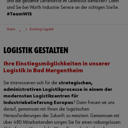
und die gesamte Lieferkette im Überblick behalten? Dann
Kontakt
Perfekter Job
sind Sie bei Würth Industrie Service an der richtigen Stelle.
#TeamWIS
Jobmessen und Events
Soziales Engagement
Home
Einstieg Logistik
...
Nachhaltigkeit
LOGISTIK GESTALTEN
Ihre Einstiegsmöglichkeiten in unserer
Logistik in Bad Mergentheim
Sie interessieren sich für die
strategischen,
administrativen Logistikprozesse in einem der
modernsten Logistikzentren für
Industriebelieferung Europas
? Dann freuen wir uns
darauf, gemeinsam mit Ihnen die logistischen
Herausforderungen der Zukunft zu meistern. Gemeinsam mit
über 480 Mitarbeitenden sorgen Sie für einen reibungslosen