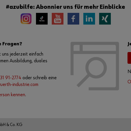
#azubilfe: Abonnier uns für mehr Einblicke
e Fragen?
J
 uns jederzeit einfach
emen Ausbildung, duales
N
31 91-2774
oder schreib eine
O
erth-industrie.com
erson kennen
.
mbH & Co. KG