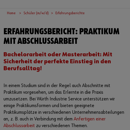
Kontakt
Perfekter Job
Home
Schüler (m/w/d)
Erfahrungsberichte
Jobmessen und Events
Soziales Engagement
ERFAHRUNGSBERICHT: PRAKTIKUM
MIT ABSCHLUSSARBEIT
Nachhaltigkeit
Bachelorarbeit oder Masterarbeit: Mit
Sicherheit der perfekte Einstieg in den
Berufsalltag!
In einem Studium sind in der Regel auch Abschnitte mit
Praktikum vorgesehen, um das Erlernte in die Praxis
umzusetzen. Bei Würth Industrie Service unterstützen wir
einige Praktikumsformen und bieten geeignete
Praktikumsplätze in verschiedenen Unternehmensabteilungen
an, z. B. auch in Verbindung mit dem
Anfertigen einer
Abschlussarbeit
zu verschiedenen Themen.