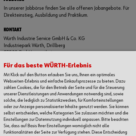
In unserer
Jobbörse
finden Sie alle offenen Jobangebote. Für
Direkteinstieg, Ausbildung und Praktikum.
KONTAKT
Würth Industrie Service GmbH & Co. KG
Industriepark Würth, Drillberg
97980 Bad Mergentheim
Deutschland
Für das beste WÜRTH-Erlebnis
T +49 7931 91-0
Mit Klick auf den Button erlauben Sie uns, Ihnen ein optimales
F +49 7931 91-4000
Webseiten-Erlebnis und einfache Einkaufsprozesse zu bieten. Dazu
info@wuerth-industrie.com
zählen Cookies, die für den Betrieb der Seite und für die Steuerung
unserer Dienstleistungen und Anwendungen notwendig sind, sowie
INTERESSE?
solche, die lediglich zu Statistikzwecken, für Komforteinstellungen
oder zur Anzeige personalisierter Inhalte genutzt werden. Sie können
Sie interessieren sich für eine Ausbildung?
selbst entscheiden, welche Kategorien Sie zulassen möchten und die
ausbildung@wuerth-industrie.com
Einstellungen zur Datennutzung individuell anpassen. Bitte beachten
Sie, dass auf Basis Ihrer Einstellungen womöglich nicht alle
Sie interessieren sich für ein Praktikum oder eine
Funktionalitäten der Seite zur Verfügung stehen. Diese Entscheidung
Abschlussarbeit?