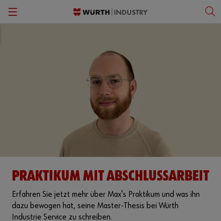
Zurück
Zurück
Zurück
Zurück
Zurück
Zurück
Festanstellung
Ausbildung
Praktikum
Offene Stellen
Arbeiten bei Würth Industrie Service
Deutsch
Einstieg Logistik
Duales Studium
Abschlussarbeiten
Initiativbewerbung
Karriere und Entwicklung
Einstieg Vertrieb
Schülerpraktikum
Werkstudierendentätigkeit
Login Bewerbungsportal
Benefits
Bewerbungsverfahren
Jahrespraktikum
Kontakt
Auszeichnungen
Kontakt
Highlights in der Ausbildung
Standorte
PRAKTIKUM MIT ABSCHLUSSARBEIT
Erfahrungsberichte
Bad Mergentheim und Region
Erfahren Sie jetzt mehr über Max's Praktikum und was ihn
Azubi-Projektgruppen
Mitarbeiterstimmen
dazu bewogen hat, seine Master-Thesis bei Würth
Industrie Service zu schreiben.