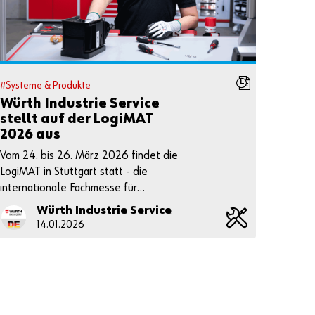
n
Anmeldedaten
merken
Login
#Systeme & Produkte
Würth Industrie Service
stellt auf der LogiMAT
2026 aus
oder
Vom 24. bis 26. März 2026 findet die
LogiMAT in Stuttgart statt - die
internationale Fachmesse für
S
Intralogistik.
i
Würth Industrie Service
e
14.01.2026
m
ö
c
h
t
e
n