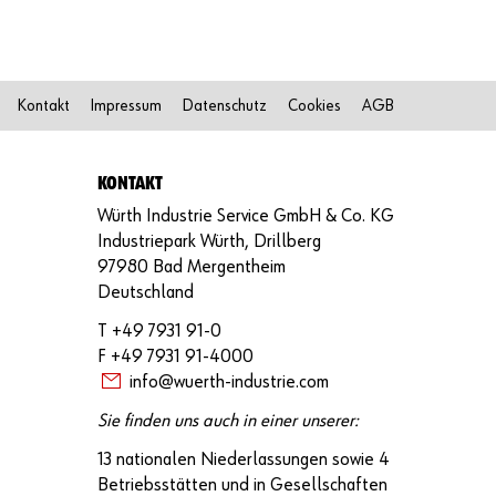
s
i
c
h
i
Kontakt
Impressum
Datenschutz
Cookies
AGB
m
O
n
l
KONTAKT
i
n
Würth Industrie Service GmbH & Co. KG
e
Industriepark Würth, Drillberg
-
97980 Bad Mergentheim
S
h
Deutschland
o
p
T +49 7931 91-0
r
F +49 7931 91-4000
e
info@wuerth-industrie.com
g
i
Sie finden uns auch in einer unserer:
s
t
13 nationalen Niederlassungen sowie 4
r
Betriebsstätten und in Gesellschaften
i