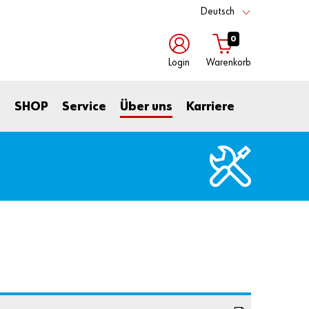
Deutsch
0
Login
Warenkorb
mit
mit
t
SHOP
Service
Über uns
Karriere
Benutzername
Kundennummer
Kundennummer
Partnernummer
Passwort