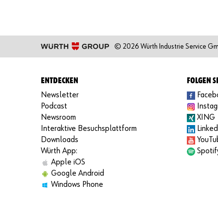
© 2026 Würth Industrie Service G
ENTDECKEN
FOLGEN S
Newsletter
Faceb
Podcast
Insta
Newsroom
XING
Interaktive Besuchsplattform
Linked
Downloads
YouTu
Würth App:
Spotif
Apple iOS
Google Android
Windows Phone