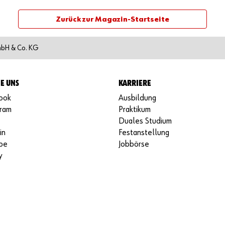
Zurück zur Magazin-Startseite
mbH & Co. KG
IE UNS
KARRIERE
ook
Ausbildung
gram
Praktikum
Duales Studium
in
Festanstellung
be
Jobbörse
y